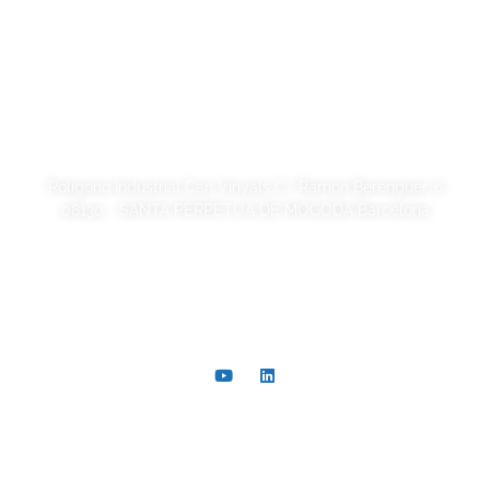
Política de cookies
Calidad y código ético
Sostenibilidad
SORSA S.A.
Polígono Industrial Can Vinyals C/ Ramon Berenguer, 6
08130 - SANTA PERPETUA DE MOGODA Barcelona
+34 93 721 40 00
comer@sorsa.es