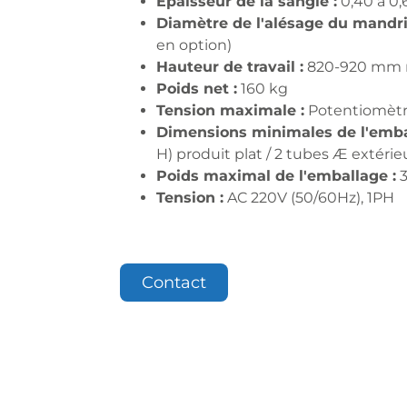
Épaisseur de la sangle :
0,40 à 0
Diamètre de l'alésage du mandri
en option)
Hauteur de travail :
820-920 mm r
Poids net :
160 kg
Tension maximale :
Potentiomètre
Dimensions minimales de l'emba
H) produit plat / 2 tubes Æ extér
Poids maximal de l'emballage :
3
Tension :
AC 220V (50/60Hz), 1PH
Contact