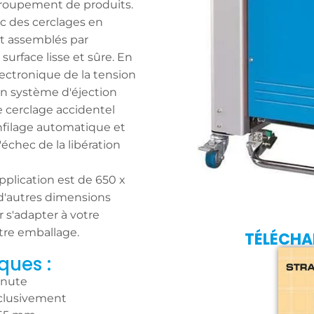
groupement de produits.
c des cerclages en
nt assemblés par
urface lisse et sûre. En
lectronique de la tension
un système d'éjection
e cerclage accidentel
nfilage automatique et
échec de la libération
pplication est de 650 x
d'autres dimensions
 s'adapter à votre
otre emballage.
TÉLÉCHA
ques :
inute
clusivement