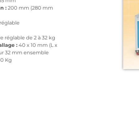
,65 mm
n :
200 mm (280 mm
églable
 réglable de 2 à 32 kg
llage :
40 x 10 mm (L x
ieur 32 mm ensemble
0 Kg