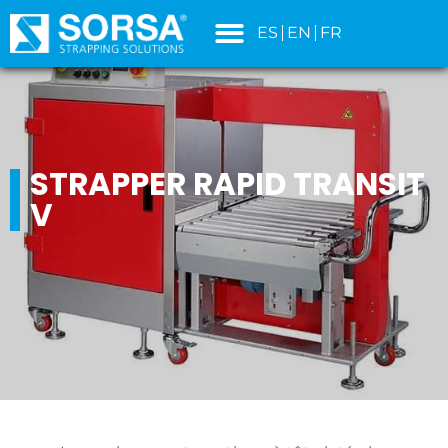
principal
ES
EN
FR
STRAPPER RAPID TRANSIT
V