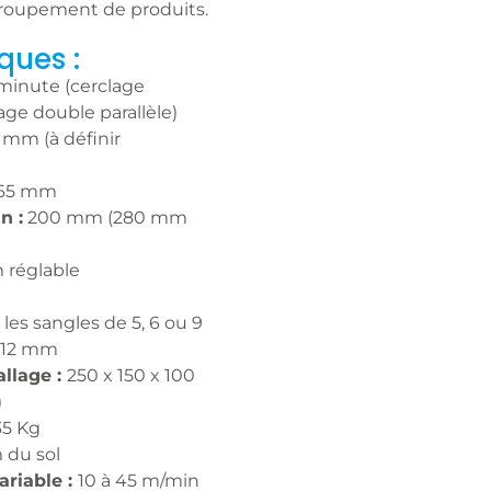
groupement de produits.
ques :
minute (cerclage
age double parallèle)
2 mm (à définir
,65 mm
n :
200 mm (280 mm
 réglable
 les sangles de 5, 6 ou 9
e 12 mm
llage :
250 x 150 x 100
)
35 Kg
 du sol
ariable :
10 à 45 m/min