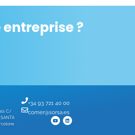
entreprise ?
+34 93 721 40 00
als C/
comer@sorsa.es
- SANTA
celone