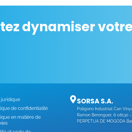
tez dynamiser votre 
 juridique
SORSA S.A.
tique de confidentialité
Polígono Industrial Can Viny
Ramon Berenguer, 6 08130 
tique en matière de
PERPETUA DE MOGODA Bar
kies
ité et code de