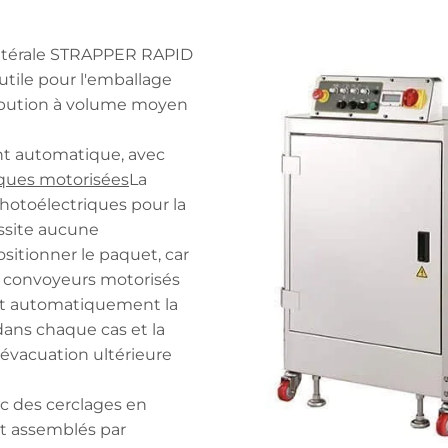
latérale STRAPPER RAPID
utile pour l'emballage
tribution à volume moyen
nt automatique, avec
iques motorisées
La
hotoélectriques pour la
ssite aucune
sitionner le paquet, car
es convoyeurs motorisés
ent automatiquement la
dans chaque cas et la
'évacuation ultérieure
c des cerclages en
nt assemblés par