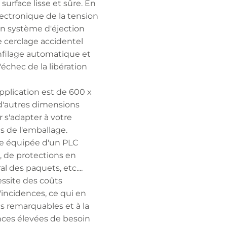
urface lisse et sûre. En
lectronique de la tension
un système d'éjection
e cerclage accidentel
nfilage automatique et
échec de la libération
pplication est de 600 x
d'autres dimensions
 s'adapter à votre
s de l'emballage.
re équipée d'un PLC
 de protections en
l des paquets, etc....
cessite des coûts
d'incidences, ce qui en
s remarquables et à la
nces élevées de besoin