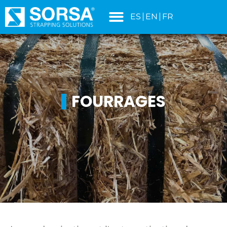
principal
ES
EN
FR
FOURRAGES