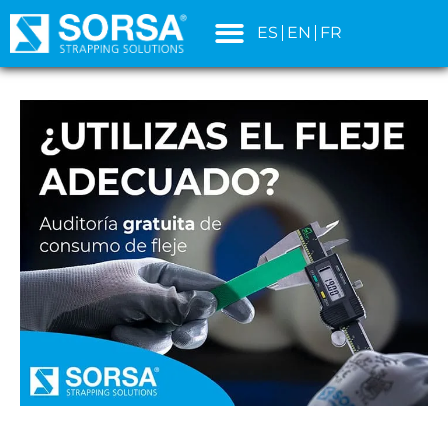
contenido
ES
EN
FR