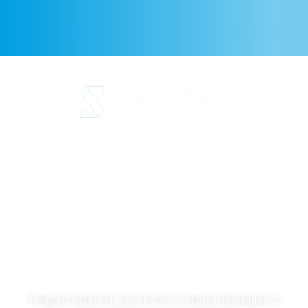
Aviso legal
Política de Privacidad
Política de cookies
Calidad y código ético
Sostenibilidad
SORSA S.A.
Polígono Industrial Can Vinyals C/ Ramon Berenguer, 6