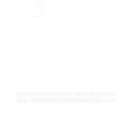
Legal Notice
Privacy Policy
Cookie Policy
Quality and code of ethics
Sustainability
SORSA S.A.
Can Vinyals Industrial Park C/ Ramon Berenguer, 6
08130 - SANTA PERPETUA DE MOGODA Barcelona
+34 93 721 40 00