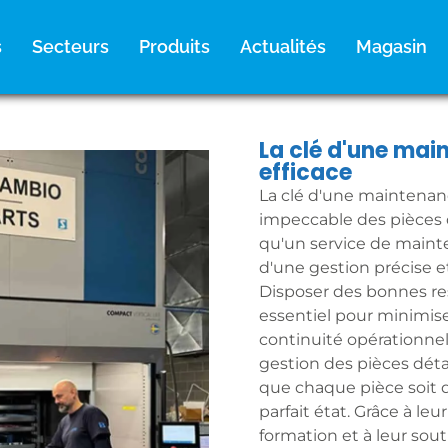
s
Secteurs
Produits
Actualités
Magasin
La clé d'une ma
efficace
La clé d'une maintenan
impeccable des pièces 
qu'un service de main
d'une gestion précise e
Disposer des bonnes re
essentiel pour minimiser
continuité opérationnell
gestion des pièces déta
que chaque pièce soit
parfait état. Grâce à le
formation et à leur sou