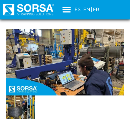
principal
ES
EN
FR