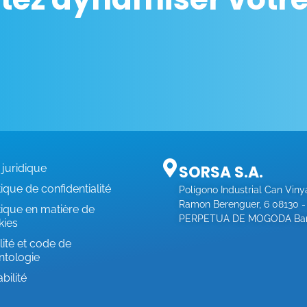
 juridique
SORSA S.A.
tique de confidentialité
Polígono Industrial Can Viny
Ramon Berenguer, 6 08130 
tique en matière de
PERPETUA DE MOGODA Bar
kies
ité et code de
ntologie
bilité