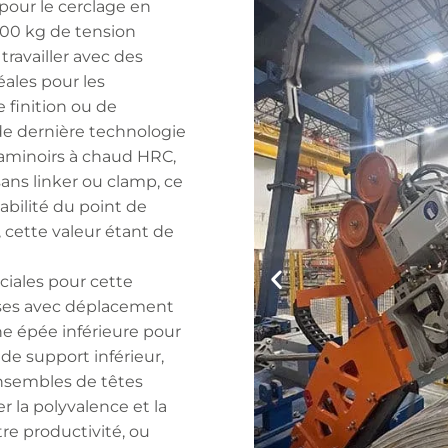
pour le cerclage en
800 kg de tension
travailler avec des
ales pour les
e finition ou de
 de dernière technologie
 laminoirs à chaud HRC,
ns linker ou clamp, ce
abilité du point de
cette valeur étant de
iales pour cette
uses avec déplacement
ne épée inférieure pour
 de support inférieur,
nsembles de têtes
 la polyvalence et la
tre productivité, ou