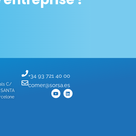
+34 93 721 40 00
als C/
comer@sorsa.es
- SANTA
celone