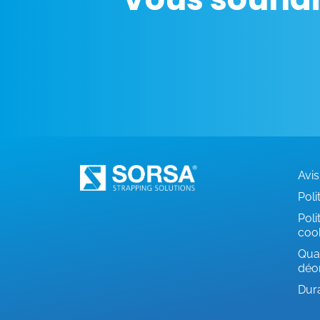
Avis
Poli
Poli
coo
Qual
déo
Dura