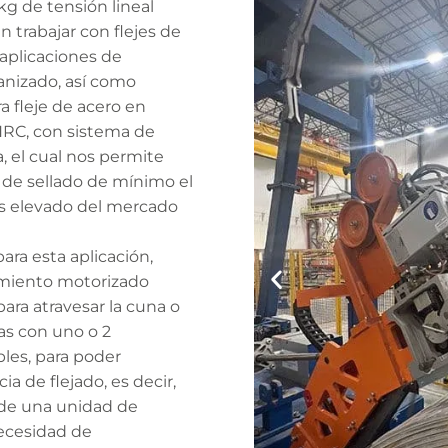
kg de tensión lineal
 trabajar con flejes de
aplicaciones de
vanizado, así como
a fleje de acero en
HRC, con sistema de
, el cual nos permite
o de sellado de mínimo el
ás elevado del mercado
ra esta aplicación,
amiento motorizado
 para atravesar la cuna o
ras con uno o 2
les, para poder
a de flejado, es decir,
 de una unidad de
ecesidad de