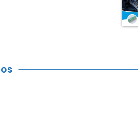
dos
PFBC-800