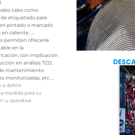
.
nales tales como
 de etiquetado para
bien pintado o marcado
 en caliente, …
os permiten ofrecerle
able en la
ricación, con implicación
DESC
cción en análisis TCO,
 de mantenimiento
es monitorizadas, etc …
a definir
 a medida para su
n u operativa