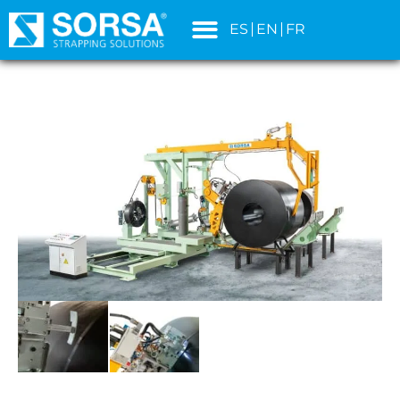
contenido
ES
EN
FR