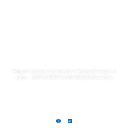
Aviso legal
Política de Privacidad
Política de cookies
Calidad y código ético
Sostenibilidad
SORSA S.A.
Polígono Industrial Can Vinyals C/ Ramon Berenguer, 6
08130 - SANTA PERPETUA DE MOGODA Barcelona
+34 93 721 40 00
comer@sorsa.es