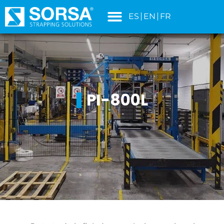
contenido
ES
EN
FR
PI-800L