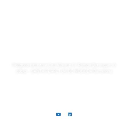
Política de Privacidad
Política de cookies
Calidad y código ético
Sostenibilidad
SORSA S.A.
Polígono Industrial Can Vinyals C/ Ramon Berenguer, 6
08130 - SANTA PERPETUA DE MOGODA Barcelona
+34 93 721 40 00
comer@sorsa.es