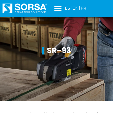
contenido
ES
EN
FR
SR-93