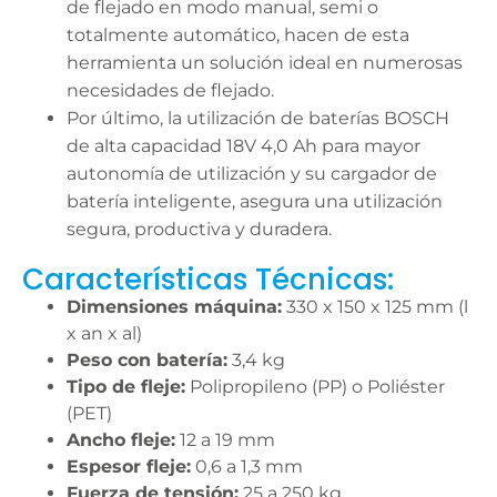
de flejado en modo manual, semi o
totalmente automático, hacen de esta
herramienta un solución ideal en numerosas
necesidades de flejado.
Por último, la utilización de baterías BOSCH
de alta capacidad 18V 4,0 Ah para mayor
autonomía de utilización y su cargador de
batería inteligente, asegura una utilización
segura, productiva y duradera.
Características Técnicas:
Dimensiones máquina:
330 x 150 x 125 mm (l
x an x al)
Peso con batería:
3,4 kg
Tipo de fleje:
Polipropileno (PP) o Poliéster
(PET)
Ancho fleje:
12 a 19 mm
Espesor fleje:
0,6 a 1,3 mm
Fuerza de tensión:
25 a 250 kg