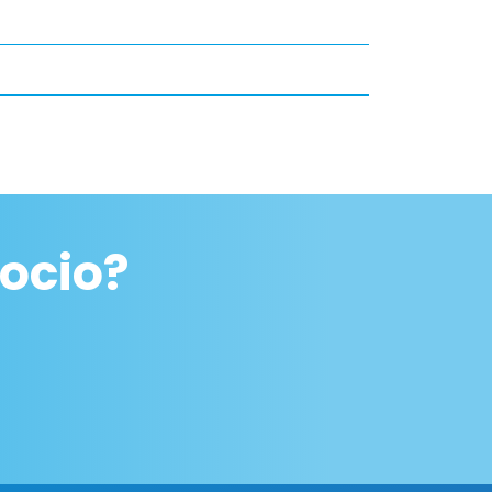
ocio?