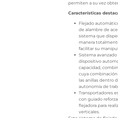
permiten a su vez obtene
Características destac
Flejado automático
de alambre de acer
sistema que dispen
manera totalmente
facilitar su manipu
Sistema avanzado d
dispositivo automá
capacidad, combin
cuya combinación g
las anillas dentro 
autonomía de traba
Transportadores es
con guiado reforza
flejadora para reali
verticales.