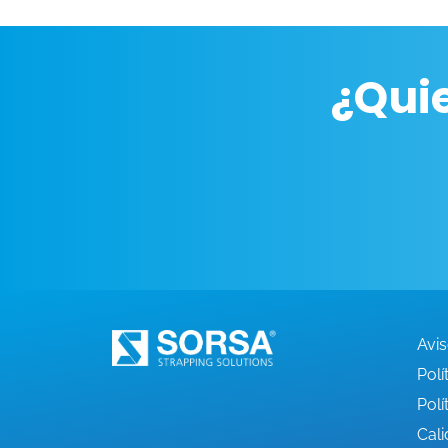
¿Qui
Avis
Polí
Polí
Cali