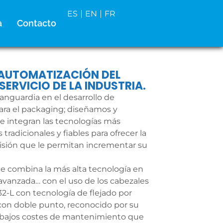
ES
EN
FR
a
Contacto
AUTOMATIZACIÓN DEL
ERVICIO DE LA INDUSTRIA.
vanguardia en el desarrollo de
ara el packaging; diseñamos y
e integran las tecnologías más
tradicionales y fiables para ofrecer la
isión que le permitan incrementar su
e combina la más alta tecnología en
 avanzada… con el uso de los cabezales
32-L con tecnología de flejado por
 con doble punto, reconocido por su
 y bajos costes de mantenimiento que