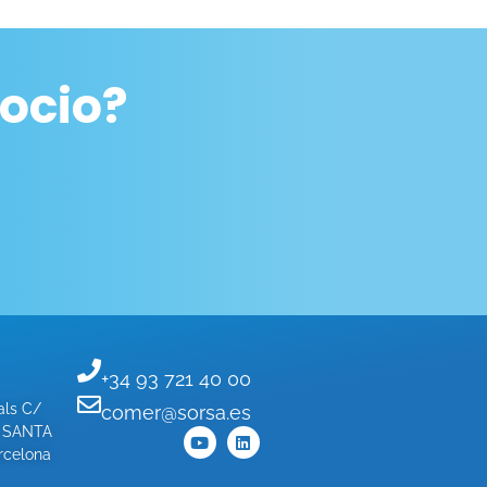
ocio?
+34 93 721 40 00
als C/
comer@sorsa.es
- SANTA
celona