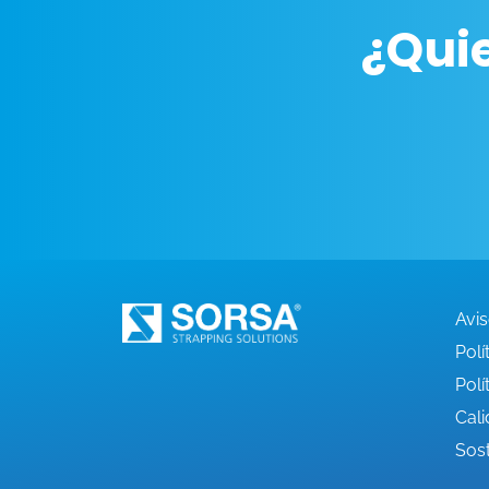
¿Qui
Avis
Polí
Polí
Cali
Sost