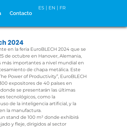
ES
EN
FR
a
Contacto
ech 2024
nte en la feria EuroBLECH 2024 que se
l 25 de octubre en Hanover, Alemania,
s más importantes a nivel mundial en
ocesamiento de chapa metálica. Este
“The Power of Productivity”, EuroBLECH
,300 expositores de 40 países en
 donde se presentarán las últimas
es tecnológicos, como la
so de la inteligencia artificial, y la
 en la manufactura.
 un stand de 100 m² donde exhibirá
ado y fleje, dirigidos al sector