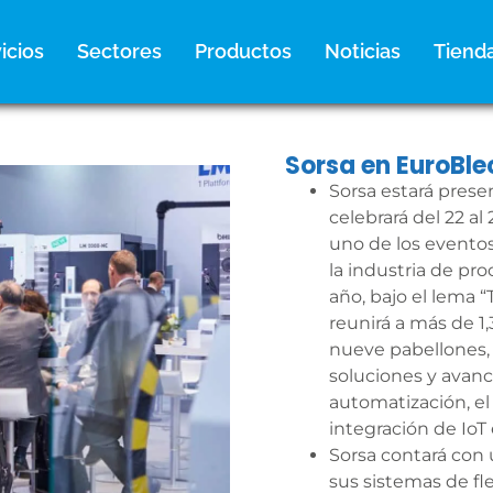
icios
Sectores
Productos
Noticias
Tiend
Sorsa en EuroBl
Sorsa estará prese
celebrará del 22 a
uno de los evento
la industria de pr
año, bajo el lema 
reunirá a más de 1
nueve pabellones,
soluciones y avanc
automatización, el u
integración de IoT
Sorsa contará con
sus sistemas de flej