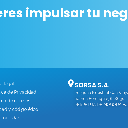
eres impulsar tu neg
o legal
SORSA S.A.
tica de Privacidad
Polígono Industrial Can Viny
Ramon Berenguer, 6 08130 
tica de cookies
PERPETUA DE MOGODA Bar
dad y código ético
enibilidad