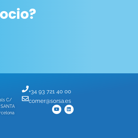
ocio?
+34 93 721 40 00
als C/
comer@sorsa.es
- SANTA
celona