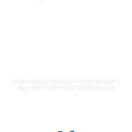
Aviso legal
Política de Privacidad
Política de cookies
Calidad y código ético
Sostenibilidad
SORSA S.A.
Polígono Industrial Can Vinyals C/ Ramon Berenguer, 6
08130 - SANTA PERPETUA DE MOGODA Barcelona
+34 93 721 40 00
comer@sorsa.es