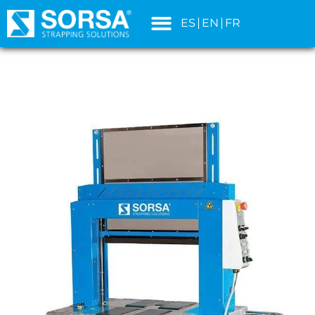
contenido
ES
EN
FR