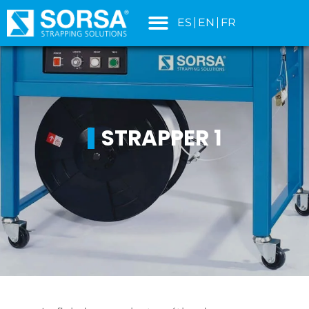
contenido
ES
EN
FR
STRAPPER 1