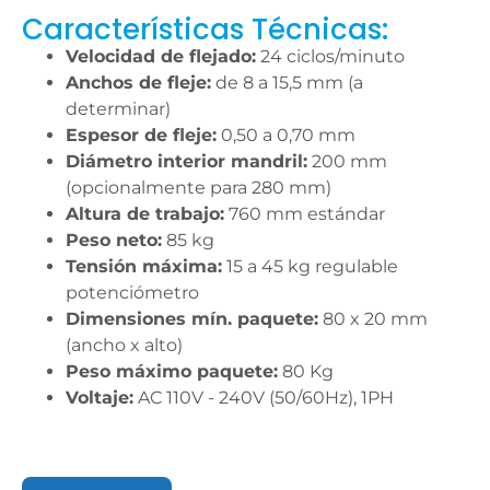
Características Técnicas:
Velocidad de flejado:
24 ciclos/minuto
Anchos de fleje:
de 8 a 15,5 mm (a
determinar)
Espesor de fleje:
0,50 a 0,70 mm
Diámetro interior mandril:
200 mm
(opcionalmente para 280 mm)
Altura de trabajo:
760 mm estándar
Peso neto:
85 kg
Tensión máxima:
15 a 45 kg regulable
potenciómetro
Dimensiones mín. paquete:
80 x 20 mm
(ancho x alto)
Peso máximo paquete:
80 Kg
Voltaje:
AC 110V - 240V (50/60Hz), 1PH