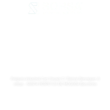
Aviso legal
Política de Privacidad
Política de cookies
Calidad y código ético
Sostenibilidad
SORSA S.A.
Polígono Industrial Can Vinyals C/ Ramon Berenguer, 6
08130 - SANTA PERPETUA DE MOGODA Barcelona
+34 93 721 40 00