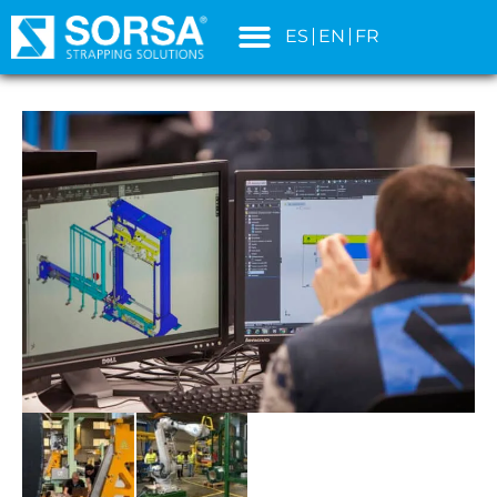
contenido
ES
EN
FR